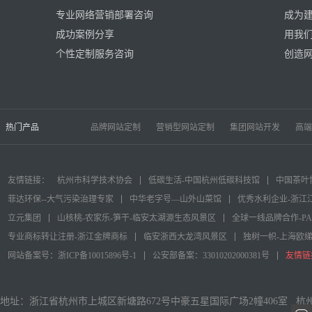
专业网络营销部署咨询
成为
成功案例分享
用我
个性定制服务咨询
创造
热门产品
品牌网站定制
营销型网站定制
集团网站开发
高端
友情链接：
杭州市科学技术协会
低碳生活-中国杭州低碳科技馆
中国茶叶
菲达环保--大气污染治理专家
中华老字号—山外山菜馆
优秀水利企业-浙江
立元集团
山核桃-农家乐-笋干-临安太湖源生态风景区
全球一线品牌合作-P
专业商标转让注册-浙江金牌商标
临安浙西大龙湾风景区
独树一帜-上海欧
网站备案号：浙ICP备10015896号-1
公安部备案：33010202000381号
友情链
地址：浙江省杭州市上城区新塘路672号中豪五星国际广场2幢406室 