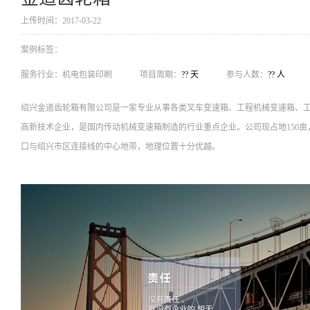
上传时间：2017-03-22
案例标签：
服务行业：
机电包装印刷
项目周期：
?? 天
参与人数：
?? 人
绍兴金道齿轮箱有限公司是一家专业从事各类叉车变速箱、工程机械变速箱、
高新技术企业，是国内传动机械变速箱制造的行业重点企业。公司现占地150
口与绍兴市区连接线的中心地带，地理位置十分优越。