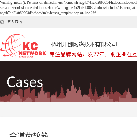
Warning: mkdir(): Permission denied in /usr/home/wh-aqgtb74n2loit69003d/htdocs/includes/cl
stream: Permission denied in /usr/home/wh-aqgtb74n2loit69003d/htdocs/includes/cls_template
aqgtb74n2loit69003d/htdocs/includes/cls_template.php on line 266
官方微信
金道齿轮箱